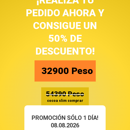
PEDIDO AHORA Y
CONSIGUE UN
50% DE
DESCUENTO!
32900
Peso
54390
Peso
cocoa slim comprar
PROMOCIÓN SÓLO 1 DÍA!
08.08.2026